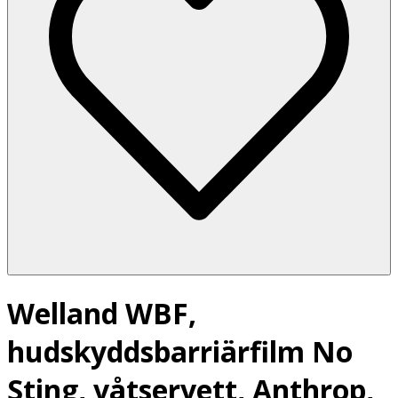
Welland WBF,
hudskyddsbarriärfilm No
Sting, våtservett, Anthrop,