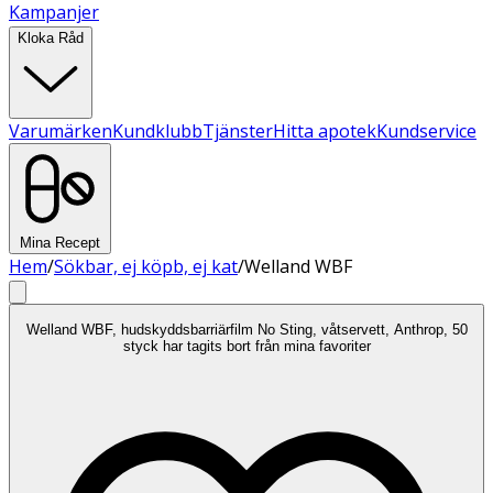
Kampanjer
Kloka Råd
Varumärken
Kundklubb
Tjänster
Hitta apotek
Kundservice
Mina Recept
Hem
/
Sökbar, ej köpb, ej kat
/
Welland WBF
Welland WBF, hudskyddsbarriärfilm No Sting, våtservett, Anthrop, 50
styck har tagits bort från mina favoriter