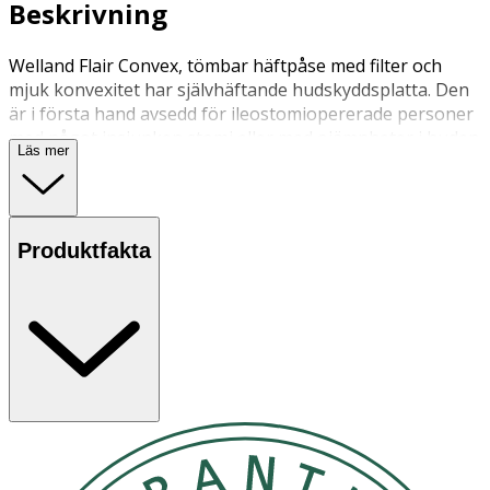
Beskrivning
Welland Flair Convex, tömbar häftpåse med filter och
mjuk konvexitet har självhäftande hudskyddsplatta. Den
är i första hand avsedd för ileostomiopererade personer
med något insjunken stomi eller med ojämnheter i huden
Läs mer
runt stomin till följd av ärrbildning, hudveck m.m.
Produktfakta