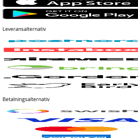
Leveransalternativ
Betalningsalternativ