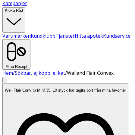
Kampanjer
Kloka Råd
Varumärken
Kundklubb
Tjänster
Hitta apotek
Kundservice
Mina Recept
Hem
/
Sökbar, ej köpb, ej kat
/
Welland Flair Convex
Well Flair Conv tb M hf 35, 10 styck har tagits bort från mina favoriter