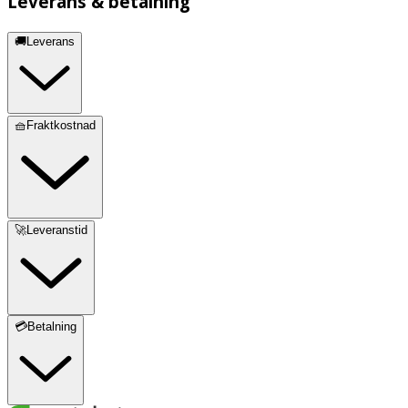
Leverans & betalning
🚚Leverans
🧺Fraktkostnad
🚀Leveranstid
💳Betalning