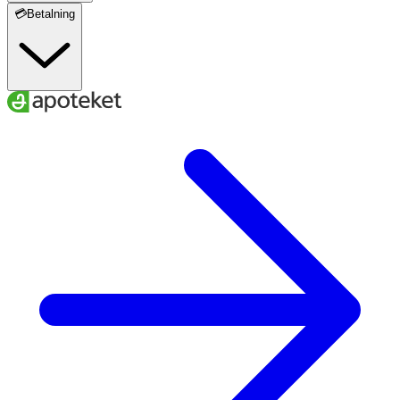
💳Betalning