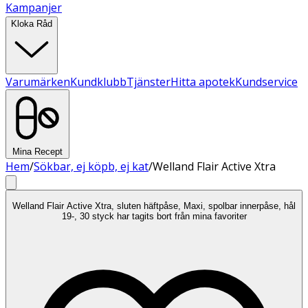
Kampanjer
Kloka Råd
Varumärken
Kundklubb
Tjänster
Hitta apotek
Kundservice
Mina Recept
Hem
/
Sökbar, ej köpb, ej kat
/
Welland Flair Active Xtra
Welland Flair Active Xtra, sluten häftpåse, Maxi, spolbar innerpåse, hål
19-, 30 styck har tagits bort från mina favoriter