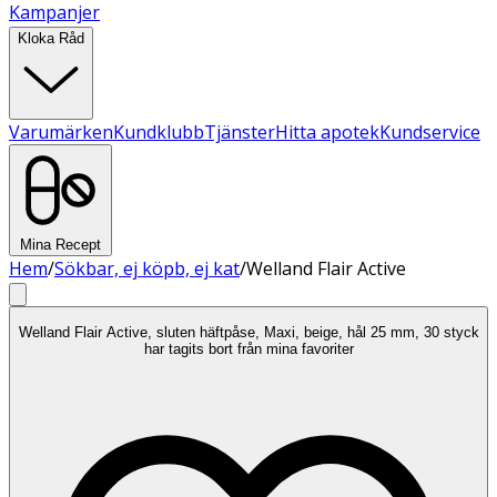
Kampanjer
Kloka Råd
Varumärken
Kundklubb
Tjänster
Hitta apotek
Kundservice
Mina Recept
Hem
/
Sökbar, ej köpb, ej kat
/
Welland Flair Active
Welland Flair Active, sluten häftpåse, Maxi, beige, hål 25 mm, 30 styck
har tagits bort från mina favoriter