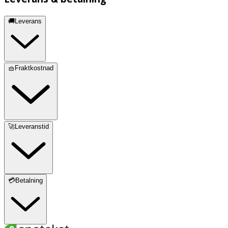
🚚Leverans
🧺Fraktkostnad
🚀Leveranstid
💳Betalning