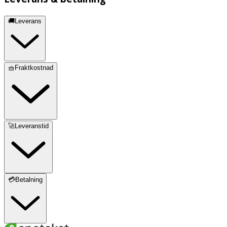
🚚Leverans
🧺Fraktkostnad
🚀Leveranstid
💳Betalning