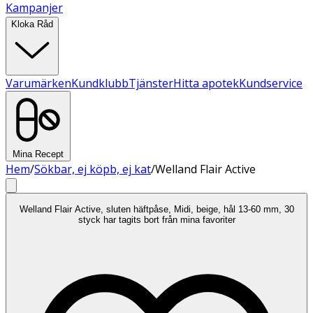
Kampanjer
Kloka Råd
Varumärken
Kundklubb
Tjänster
Hitta apotek
Kundservice
Mina Recept
Hem
/
Sökbar, ej köpb, ej kat
/
Welland Flair Active
Welland Flair Active, sluten häftpåse, Midi, beige, hål 13-60 mm, 30
styck har tagits bort från mina favoriter