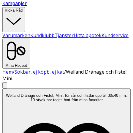
Kampanjer
Kloka Råd
Varumärken
Kundklubb
Tjänster
Hitta apotek
Kundservice
Mina Recept
Hem
/
Sökbar, ej köpb, ej kat
/
Welland Dränage och Fistel,
Mini
Welland Dränage och Fistel, Mini, för sår och fistlar upp till 30x40 mm,
10 styck har tagits bort från mina favoriter