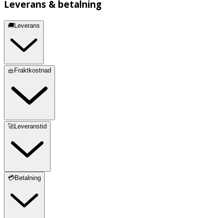
Leverans & betalning
🚚Leverans
🧺Fraktkostnad
🚀Leveranstid
💳Betalning