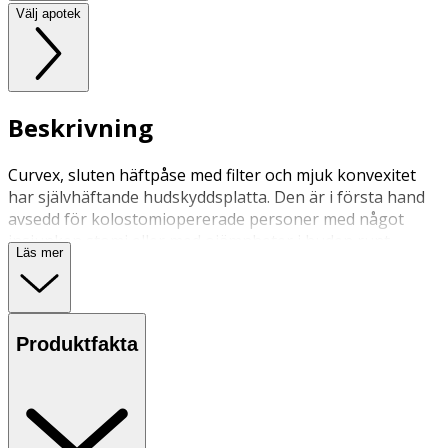
Välj apotek
Beskrivning
Curvex, sluten häftpåse med filter och mjuk konvexitet
har självhäftande hudskyddsplatta. Den är i första hand
avsedd för kolostomiopererade personer med något
insjunken stomi eller med ojämnheter i huden runt
Läs mer
stomin till följd av ärrbildning, hudveck m.m.
Produktfakta