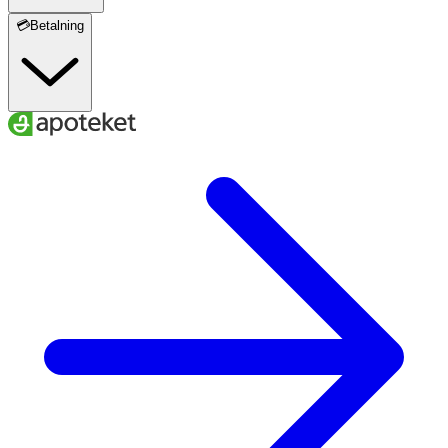
💳Betalning