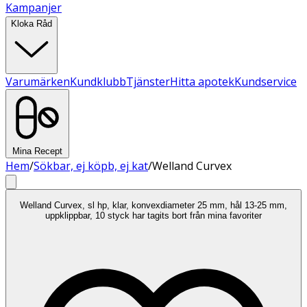
Kampanjer
Kloka Råd
Varumärken
Kundklubb
Tjänster
Hitta apotek
Kundservice
Mina Recept
Hem
/
Sökbar, ej köpb, ej kat
/
Welland Curvex
Welland Curvex, sl hp, klar, konvexdiameter 25 mm, hål 13-25 mm,
uppklippbar, 10 styck har tagits bort från mina favoriter