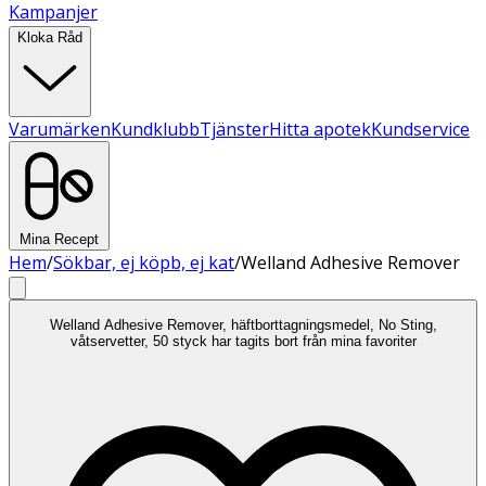
Kampanjer
Kloka Råd
Varumärken
Kundklubb
Tjänster
Hitta apotek
Kundservice
Mina Recept
Hem
/
Sökbar, ej köpb, ej kat
/
Welland Adhesive Remover
Welland Adhesive Remover, häftborttagningsmedel, No Sting,
våtservetter, 50 styck har tagits bort från mina favoriter