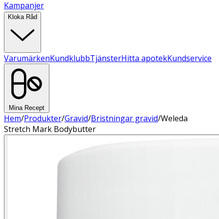
Kampanjer
Kloka Råd
Varumärken
Kundklubb
Tjänster
Hitta apotek
Kundservice
Mina Recept
Hem
/
Produkter
/
Gravid
/
Bristningar gravid
/
Weleda
Stretch Mark Bodybutter