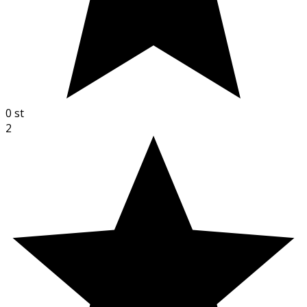
0
st
2