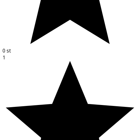
0
st
1