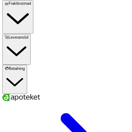
🧺Fraktkostnad
🚀Leveranstid
💳Betalning