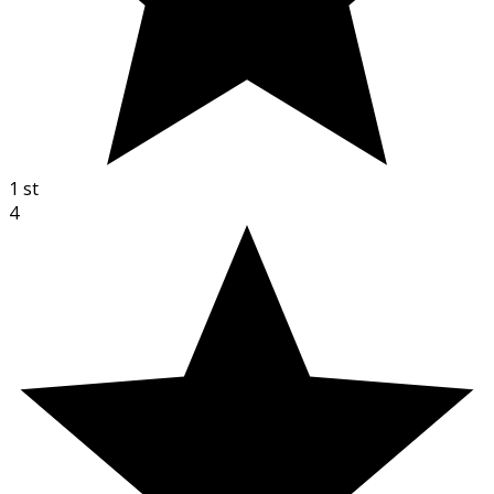
1
st
4