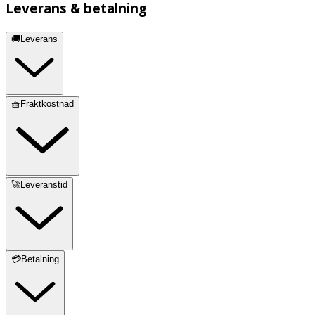
Leverans & betalning
🚚Leverans
🧺Fraktkostnad
🚀Leveranstid
💳Betalning