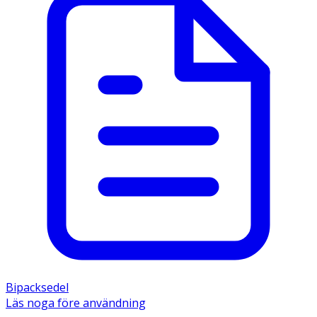
Bipacksedel
Läs noga före användning