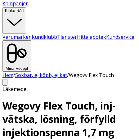
Kampanjer
Kloka Råd
Varumärken
Kundklubb
Tjänster
Hitta apotek
Kundservice
Mina Recept
Hem
/
Sökbar, ej köpb, ej kat
/
Wegovy Flex Touch
Läkemedel
Wegovy Flex Touch, inj-
vätska, lösning, förfylld
injektionspenna 1,7 mg