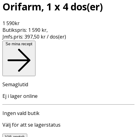
Orifarm, 1 x 4 dos(er)
1 590
kr
Butikspris:
1 590 kr
,
Jmfs.pris:
397,50 kr / dos(er)
Se mina recept
Semaglutid
Ej i lager online
Ingen vald butik
Välj för att se lagerstatus
Välj apotek