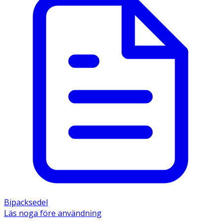
Bipacksedel
Läs noga före användning