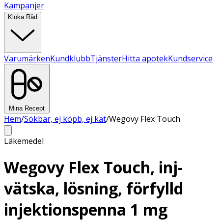
Kampanjer
Kloka Råd
Varumärken
Kundklubb
Tjänster
Hitta apotek
Kundservice
Mina Recept
Hem
/
Sökbar, ej köpb, ej kat
/
Wegovy Flex Touch
Läkemedel
Wegovy Flex Touch, inj-
vätska, lösning, förfylld
injektionspenna 1 mg