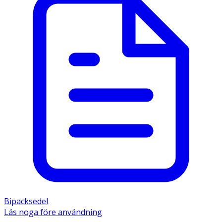
Bipacksedel
Läs noga före användning