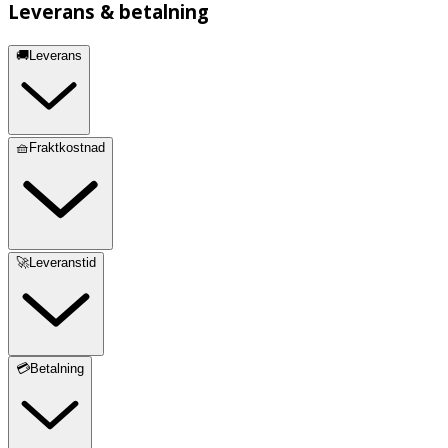
Leverans & betalning
🚚Leverans
🧺Fraktkostnad
🚀Leveranstid
💳Betalning