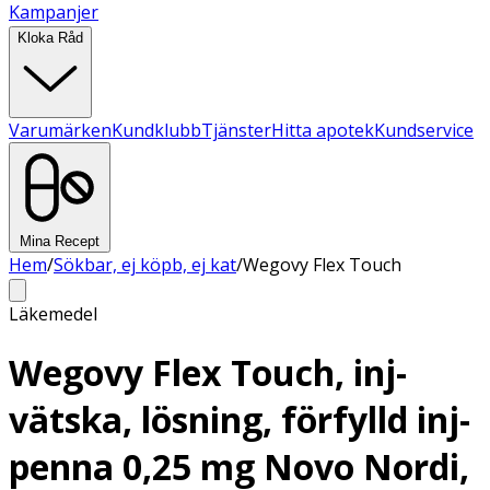
Kampanjer
Kloka Råd
Varumärken
Kundklubb
Tjänster
Hitta apotek
Kundservice
Mina Recept
Hem
/
Sökbar, ej köpb, ej kat
/
Wegovy Flex Touch
Läkemedel
Wegovy Flex Touch, inj-
vätska, lösning, förfylld inj-
penna 0,25 mg Novo Nordi,