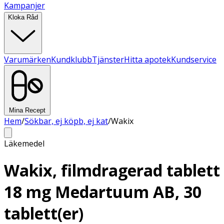
Kampanjer
Kloka Råd
Varumärken
Kundklubb
Tjänster
Hitta apotek
Kundservice
Mina Recept
Hem
/
Sökbar, ej köpb, ej kat
/
Wakix
Läkemedel
Wakix, filmdragerad tablett
18 mg Medartuum AB, 30
tablett(er)