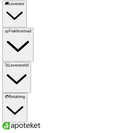
🚚Leverans
🧺Fraktkostnad
🚀Leveranstid
💳Betalning