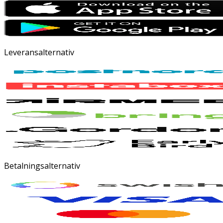
Leveransalternativ
Betalningsalternativ