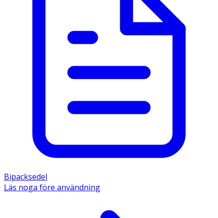
Bipacksedel
Läs noga före användning