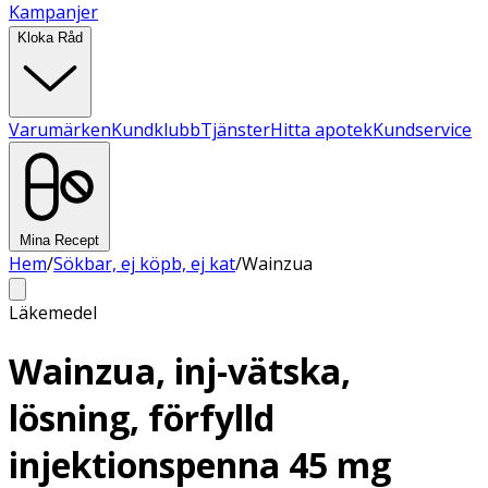
Kampanjer
Kloka Råd
Varumärken
Kundklubb
Tjänster
Hitta apotek
Kundservice
Mina Recept
Hem
/
Sökbar, ej köpb, ej kat
/
Wainzua
Läkemedel
Wainzua, inj-vätska,
lösning, förfylld
injektionspenna 45 mg