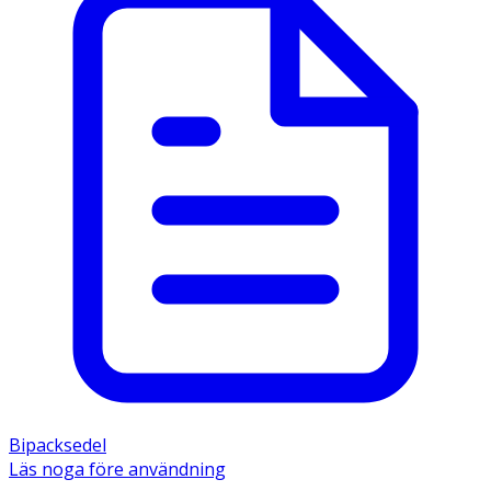
Bipacksedel
Läs noga före användning