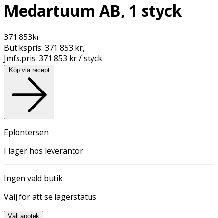
Medartuum AB, 1 styck
371 853
kr
Butikspris:
371 853 kr
,
Jmfs.pris:
371 853 kr / styck
Köp via recept
Eplontersen
I lager hos leverantör
Ingen vald butik
Välj för att se lagerstatus
Välj apotek