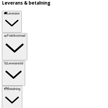
Leverans & betalning
🚚Leverans
🧺Fraktkostnad
🚀Leveranstid
💳Betalning