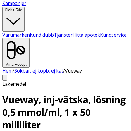
Kampanjer
Kloka Råd
Varumärken
Kundklubb
Tjänster
Hitta apotek
Kundservice
Mina Recept
Hem
/
Sökbar, ej köpb, ej kat
/
Vueway
Läkemedel
Vueway, inj-vätska, lösning
0,5 mmol/ml, 1 x 50
milliliter