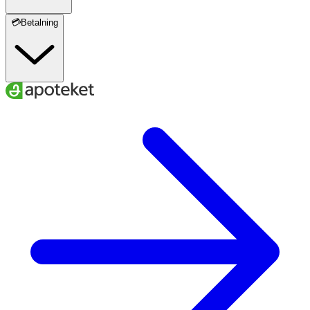
💳Betalning