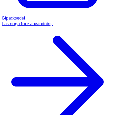
Bipacksedel
Läs noga före användning