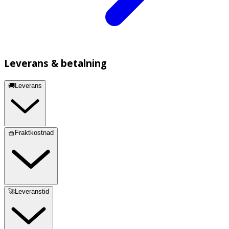
Leverans & betalning
🚚Leverans
🧺Fraktkostnad
🚀Leveranstid