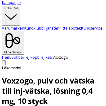
Kampanjer
Kloka Råd
Varumärken
Kundklubb
Tjänster
Hitta apotek
Kundservice
Mina Recept
Hem
/
Sökbar, ej köpb, ej kat
/
Voxzogo
Läkemedel
Voxzogo, pulv och vätska
till inj-vätska, lösning 0,4
mg, 10 styck