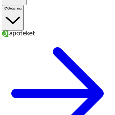
💳Betalning