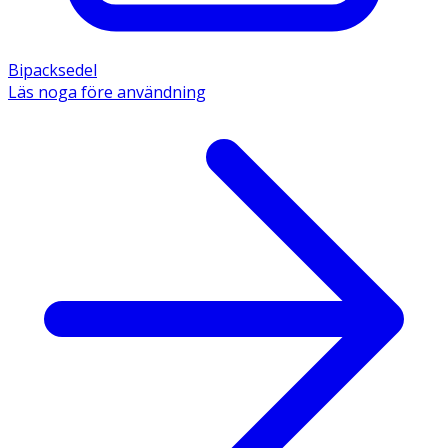
Bipacksedel
Läs noga före användning