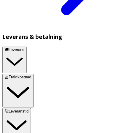
Leverans & betalning
🚚Leverans
🧺Fraktkostnad
🚀Leveranstid