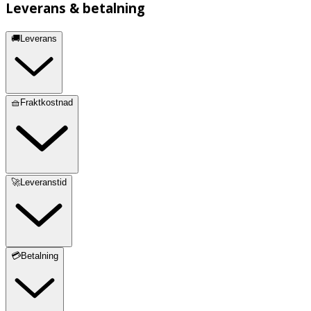
Leverans & betalning
🚚Leverans
🧺Fraktkostnad
🚀Leveranstid
💳Betalning