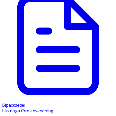
Bipacksedel
Läs noga före användning