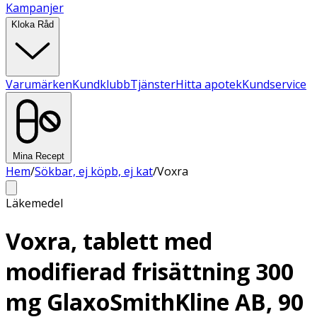
Kampanjer
Kloka Råd
Varumärken
Kundklubb
Tjänster
Hitta apotek
Kundservice
Mina Recept
Hem
/
Sökbar, ej köpb, ej kat
/
Voxra
Läkemedel
Voxra, tablett med
modifierad frisättning 300
mg GlaxoSmithKline AB, 90