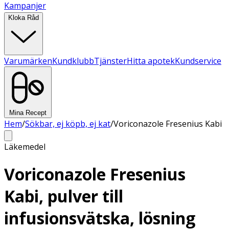
Kampanjer
Kloka Råd
Varumärken
Kundklubb
Tjänster
Hitta apotek
Kundservice
Mina Recept
Hem
/
Sökbar, ej köpb, ej kat
/
Voriconazole Fresenius Kabi
Läkemedel
Voriconazole Fresenius
Kabi, pulver till
infusionsvätska, lösning