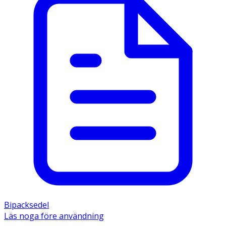
Bipacksedel
Läs noga före användning