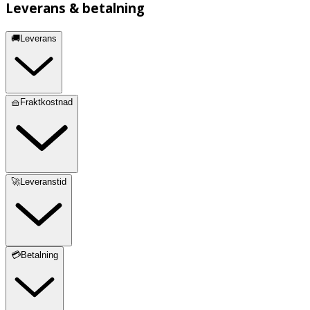
Leverans & betalning
🚚Leverans
🧺Fraktkostnad
🚀Leveranstid
💳Betalning