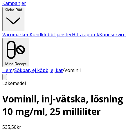
Kampanjer
Kloka Råd
Varumärken
Kundklubb
Tjänster
Hitta apotek
Kundservice
Mina Recept
Hem
/
Sökbar, ej köpb, ej kat
/
Vominil
Läkemedel
Vominil, inj-vätska, lösning
10 mg/ml, 25 milliliter
535,50
kr