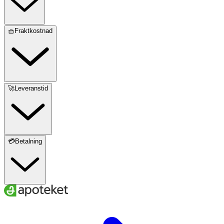
🧺Fraktkostnad
🚀Leveranstid
💳Betalning