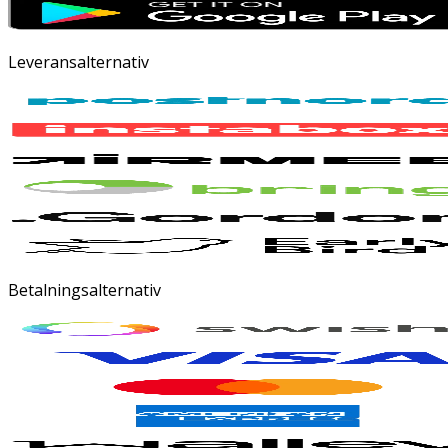
Leveransalternativ
Betalningsalternativ