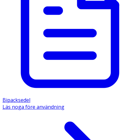
Bipacksedel
Läs noga före användning