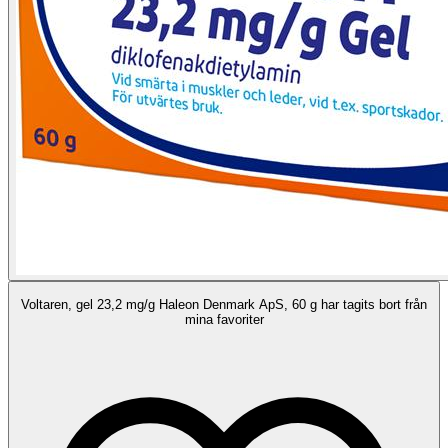
Voltaren, gel 23,2 mg/g Haleon Denmark ApS, 60 g har tagits bort från
mina favoriter