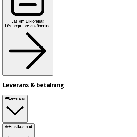
mg/ml), karbomer, kokoylkaprylokaprat, dietylamin,
isopropylalkohol, flytande paraffin,
makrogolcetostearyleter, oleylalkohol, propylenglykol,
eukalyptusparfym (bensylalkohol, citronellol, kumarin,
Läs om Diklofenak
Läs noga före användning
limonen, eugenol, geraniol, linalol) och renat vatten.
Leverans & betalning
🚚Leverans
🧺Fraktkostnad