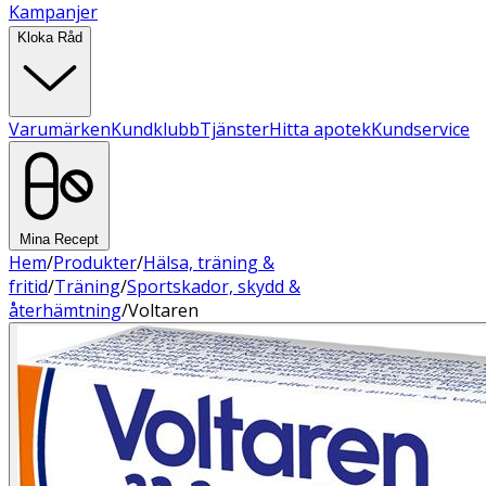
Kampanjer
Kloka Råd
Varumärken
Kundklubb
Tjänster
Hitta apotek
Kundservice
Mina Recept
Hem
/
Produkter
/
Hälsa, träning &
fritid
/
Träning
/
Sportskador, skydd &
återhämtning
/
Voltaren