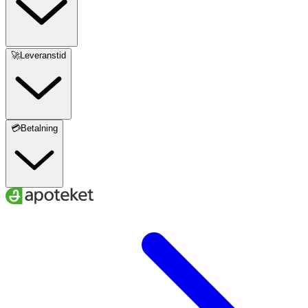
🚀Leveranstid
💳Betalning