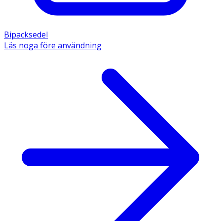
Bipacksedel
Läs noga före användning