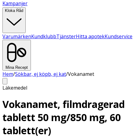
Kampanjer
Kloka Råd
Varumärken
Kundklubb
Tjänster
Hitta apotek
Kundservice
Mina Recept
Hem
/
Sökbar, ej köpb, ej kat
/
Vokanamet
Läkemedel
Vokanamet, filmdragerad
tablett 50 mg/850 mg, 60
tablett(er)