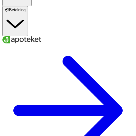
💳Betalning