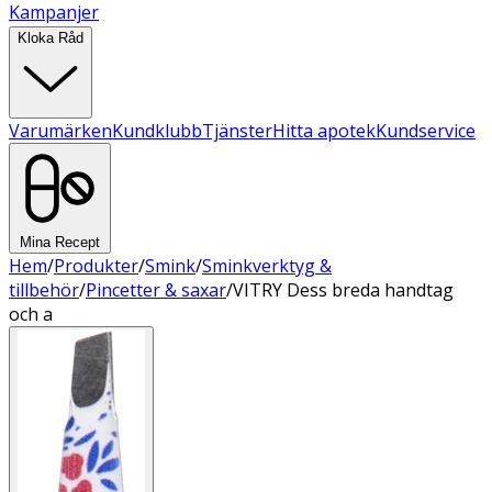
Kampanjer
Kloka Råd
Varumärken
Kundklubb
Tjänster
Hitta apotek
Kundservice
Mina Recept
Hem
/
Produkter
/
Smink
/
Sminkverktyg &
tillbehör
/
Pincetter & saxar
/
VITRY Dess breda handtag
och a