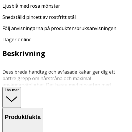
Ljusblå med rosa mönster
Snedställd pincett av rostfritt stål.
Följ anvisningarna på produkten/bruksanvisningen
I lager online
Beskrivning
Dess breda handtag och avfasade käkar ger dig ett
bättre grepp om hårstråna och maximal
användarvänlighet. Det bästa med pincetten med
Läs mer
snedställda käkar är att den är tillverkad av rostfritt stål
(inox).
N.C.
Produktfakta
N.C.