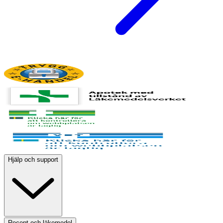
Hjälp och support
Recept och läkemedel