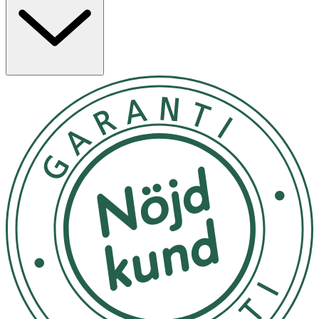
OK för gravida och ammande:
Ja