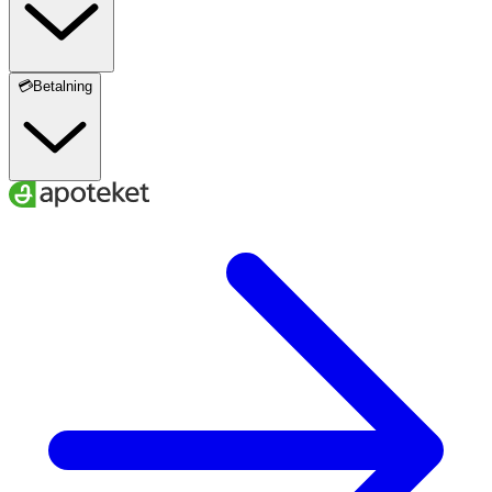
💳Betalning