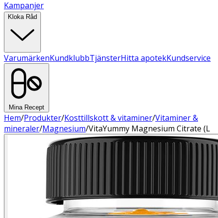
Kampanjer
Kloka Råd
Varumärken
Kundklubb
Tjänster
Hitta apotek
Kundservice
Mina Recept
Hem
/
Produkter
/
Kosttillskott & vitaminer
/
Vitaminer &
mineraler
/
Magnesium
/
VitaYummy Magnesium Citrate (L