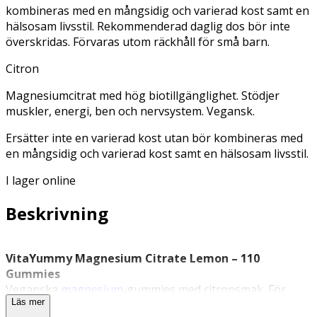
kombineras med en mångsidig och varierad kost samt en
hälsosam livsstil. Rekommenderad daglig dos bör inte
överskridas. Förvaras utom räckhåll för små barn.
Citron
Magnesiumcitrat med hög biotillgänglighet. Stödjer
muskler, energi, ben och nervsystem. Vegansk.
Ersätter inte en varierad kost utan bör kombineras med
en mångsidig och varierad kost samt en hälsosam livsstil.
I lager online
Beskrivning
VitaYummy Magnesium Citrate Lemon – 110
Gummies
Veganska
magnesium
‑gummies med citronsmak. För
Läs mer
vuxna och barn från 11 år.