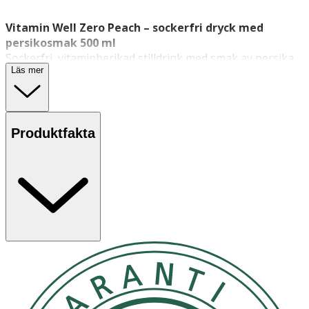
Vitamin Well Zero Peach – sockerfri dryck med
persikosmak 500 ml
Sockerfri, vitaminberikad stilldrink med smak av persika.
Läs mer
Vitamin Well
är en kolsyrfri dryck utan socker, berikad
med utvalda vitaminer som Vitamin D, B6, E och biotin.
Innehåller sötningsmedel. Serveras väl kyld.
Produktfakta
Egenskaper
· Sockerfri stilldrink – utan kolsyra
· Smak av persika
· Berikad med vitaminer (bl.a. D, E, B6, B12, niacin,
biotin, pantotensyra)
· Innehåller sötningsmedel
Användning