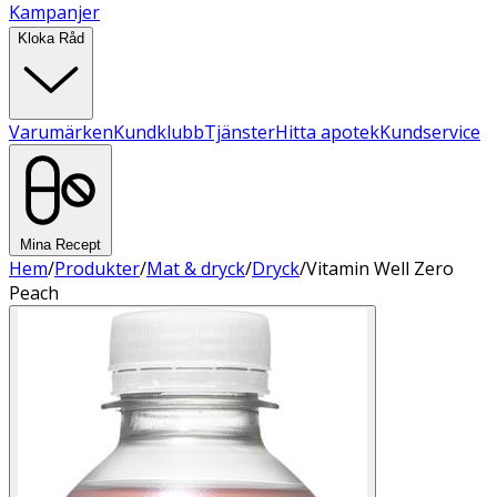
Kampanjer
Kloka Råd
Varumärken
Kundklubb
Tjänster
Hitta apotek
Kundservice
Mina Recept
Hem
/
Produkter
/
Mat & dryck
/
Dryck
/
Vitamin Well Zero
Peach