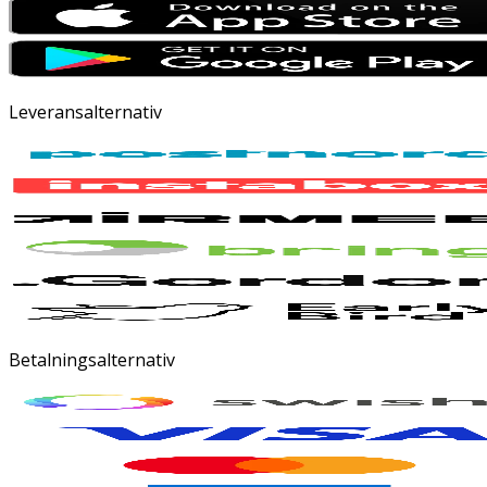
Leveransalternativ
Betalningsalternativ