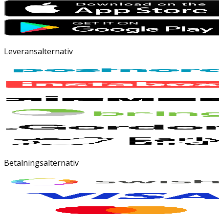
Leveransalternativ
Betalningsalternativ