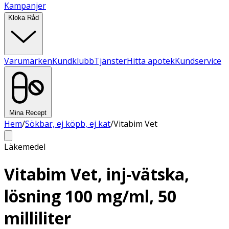
Kampanjer
Kloka Råd
Varumärken
Kundklubb
Tjänster
Hitta apotek
Kundservice
Mina Recept
Hem
/
Sökbar, ej köpb, ej kat
/
Vitabim Vet
Läkemedel
Vitabim Vet, inj-vätska,
lösning 100 mg/ml, 50
milliliter