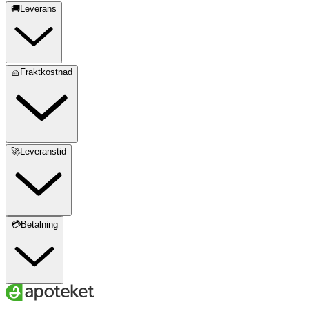
🚚Leverans
🧺Fraktkostnad
🚀Leveranstid
💳Betalning