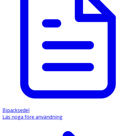
Bipacksedel
Läs noga före användning