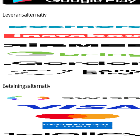
Leveransalternativ
Betalningsalternativ