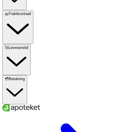
🧺Fraktkostnad
🚀Leveranstid
💳Betalning