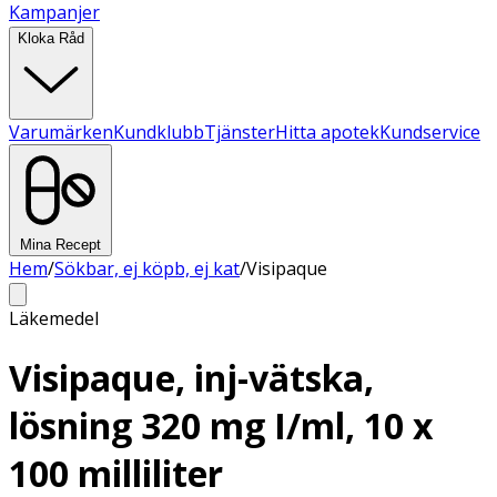
Kampanjer
Kloka Råd
Varumärken
Kundklubb
Tjänster
Hitta apotek
Kundservice
Mina Recept
Hem
/
Sökbar, ej köpb, ej kat
/
Visipaque
Läkemedel
Visipaque, inj-vätska,
lösning 320 mg I/ml, 10 x
100 milliliter