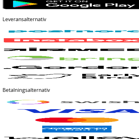
Leveransalternativ
Betalningsalternativ