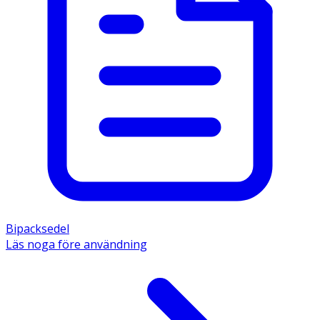
Bipacksedel
Läs noga före användning