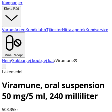
Kampanjer
Kloka Råd
Varumärken
Kundklubb
Tjänster
Hitta apotek
Kundservice
Mina Recept
Hem
/
Sökbar, ej köpb, ej kat
/
Viramune®
Läkemedel
Viramune, oral suspension
50 mg/5 ml, 240 milliliter
503,35
kr