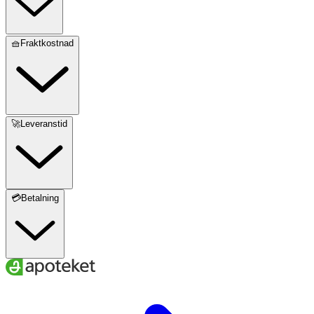
🧺Fraktkostnad
🚀Leveranstid
💳Betalning