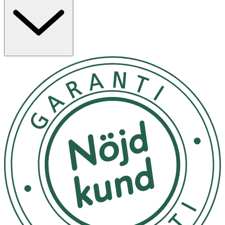
Egenskaper
- Mjuk
babyfilt
med stickad framsida
- Värmande fleece på baksidan
- Ger en trygg och ombonad känsla
- Passar i barnvagn, säng och vid vila
- Färg: Grå
Material
100 % akryl
Förvaring & Skötselråd
Utsätt inte filten för direkt solljus, starka dofter eller
kemikalier. Följ tvättråden på produktens etikett.