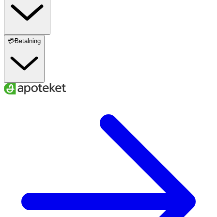
💳Betalning