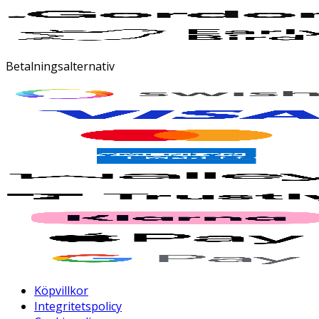
Betalningsalternativ
Köpvillkor
Integritetspolicy