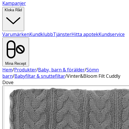
Kampanjer
Kloka Råd
Varumärken
Kundklubb
Tjänster
Hitta apotek
Kundservice
Mina Recept
Hem
/
Produkter
/
Baby, barn & förälder
/
Sömn
barn
/
Babyfiltar & snuttefiltar
/
Vinter&Bloom Filt Cuddly
Dove