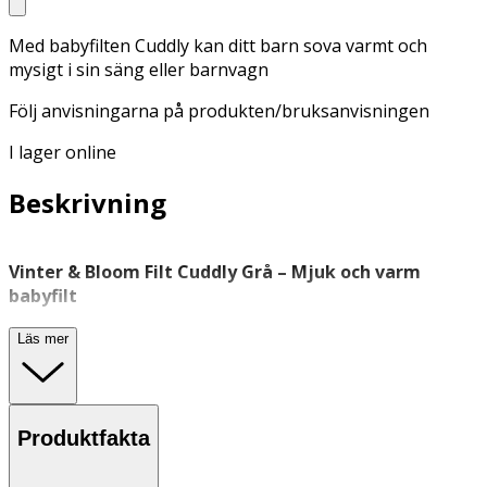
Med babyfilten Cuddly kan ditt barn sova varmt och
mysigt i sin säng eller barnvagn
Följ anvisningarna på produkten/bruksanvisningen
I lager online
Beskrivning
Vinter & Bloom Filt Cuddly Grå – Mjuk och varm
babyfilt
Vinter & Bloom Cuddly är en ombonad
babyfilt
som
Läs mer
passar både i sängen och barnvagnen. Filten har en
dekorativ framsida i hästskostickning och en baksida i
mjuk korallfleece som ger en behaglig och trygg känsla.
En värmande filt som passar för vila, sömn och mysiga
Produktfakta
stunder.