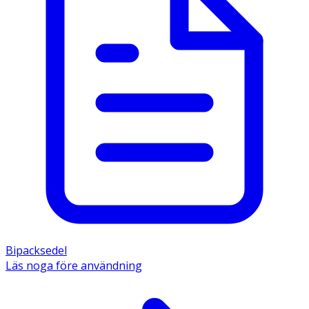
Bipacksedel
Läs noga före användning