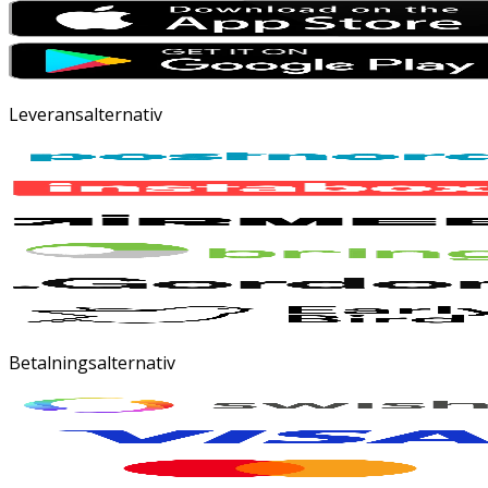
Leveransalternativ
Betalningsalternativ