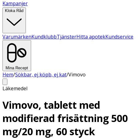
Kampanjer
Kloka Råd
Varumärken
Kundklubb
Tjänster
Hitta apotek
Kundservice
Mina Recept
Hem
/
Sökbar, ej köpb, ej kat
/
Vimovo
Läkemedel
Vimovo, tablett med
modifierad frisättning 500
mg/20 mg, 60 styck