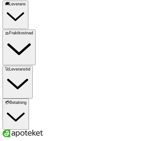
🚚Leverans
🧺Fraktkostnad
🚀Leveranstid
💳Betalning