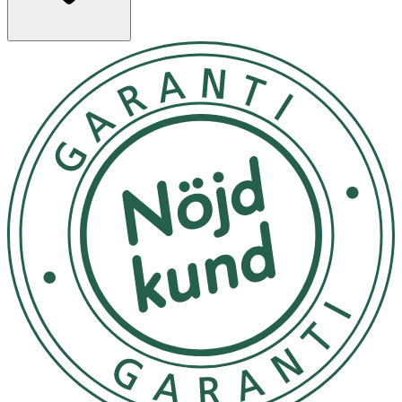
Parfum, Sodium Benzoate, Citric Acid, Disodium edta,
Olea Euroaea Fruit Oil, Hexyl Cinnamal, Linalool,
Limonene.