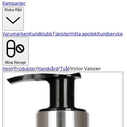
Kampanjer
Kloka Råd
Varumärken
Kundklubb
Tjänster
Hitta apotek
Kundservice
Mina Recept
Hem
/
Produkter
/
Handvård
/
Tvål
/
Victor Vaissier