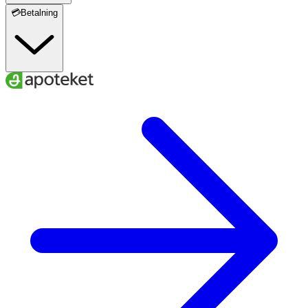
💳Betalning