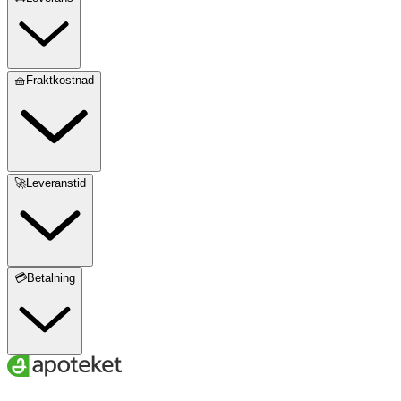
🧺Fraktkostnad
🚀Leveranstid
💳Betalning