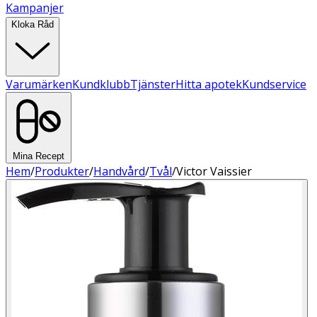
Kampanjer
Kloka Råd
Varumärken
Kundklubb
Tjänster
Hitta apotek
Kundservice
Mina Recept
Hem
/
Produkter
/
Handvård
/
Tvål
/
Victor Vaissier