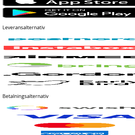
Leveransalternativ
Betalningsalternativ