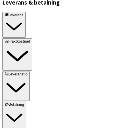
Leverans & betalning
🚚Leverans
🧺Fraktkostnad
🚀Leveranstid
💳Betalning