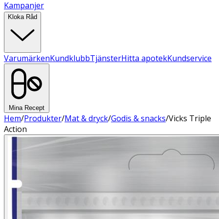
Kampanjer
Kloka Råd
Varumärken
Kundklubb
Tjänster
Hitta apotek
Kundservice
Mina Recept
Hem
/
Produkter
/
Mat & dryck
/
Godis & snacks
/
Vicks Triple
Action