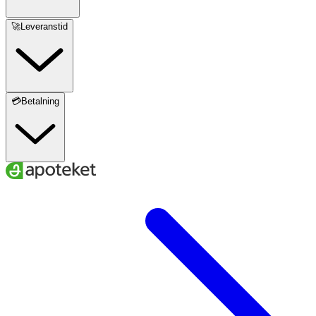
🚀Leveranstid
💳Betalning