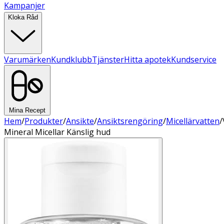
Kampanjer
Kloka Råd
Varumärken
Kundklubb
Tjänster
Hitta apotek
Kundservice
Mina Recept
Hem
/
Produkter
/
Ansikte
/
Ansiktsrengöring
/
Micellärvatten
/
Mineral Micellar Känslig hud