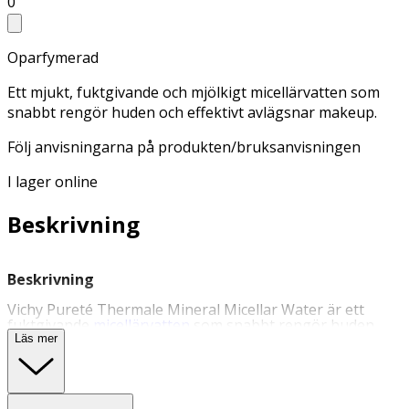
0
Oparfymerad
Ett mjukt, fuktgivande och mjölkigt micellärvatten som
snabbt rengör huden och effektivt avlägsnar makeup.
Följ anvisningarna på produkten/bruksanvisningen
I lager online
Beskrivning
Beskrivning
Vichy Pureté Thermale Mineral Micellar Water är ett
fuktgivande
micellärvatten
som snabbt rengör huden
och effektivt avlägsnar orenheter och smink. Följ
Läs mer
anvisningarna på produkten/bruksanvisningen.
Användning