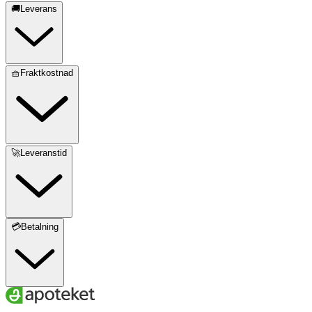
🚚Leverans
🧺Fraktkostnad
🚀Leveranstid
💳Betalning