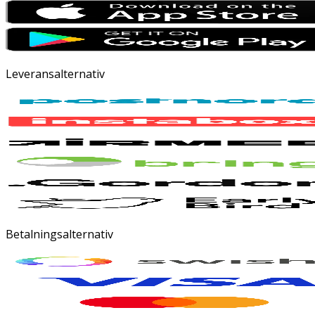
Leveransalternativ
Betalningsalternativ