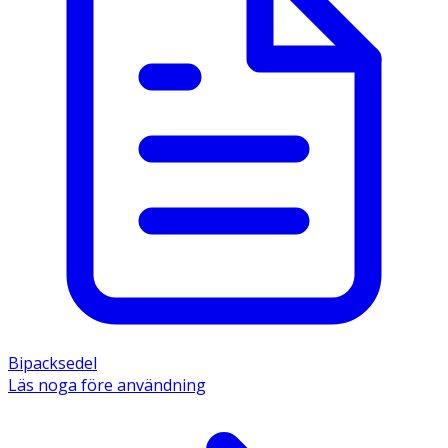
Bipacksedel
Läs noga före användning