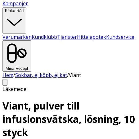
Kampanjer
Kloka Råd
Varumärken
Kundklubb
Tjänster
Hitta apotek
Kundservice
Mina Recept
Hem
/
Sökbar, ej köpb, ej kat
/
Viant
Läkemedel
Viant, pulver till
infusionsvätska, lösning, 10
styck