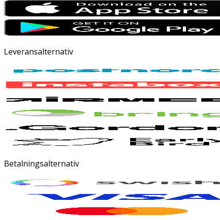
Leveransalternativ
Betalningsalternativ