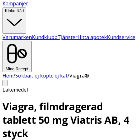
Kampanjer
Kloka Råd
Varumärken
Kundklubb
Tjänster
Hitta apotek
Kundservice
Mina Recept
Hem
/
Sökbar, ej köpb, ej kat
/
Viagra®
Läkemedel
Viagra, filmdragerad
tablett 50 mg Viatris AB, 4
styck