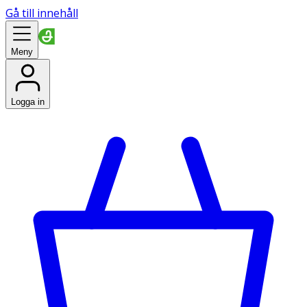
Gå till innehåll
Meny
Logga in