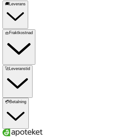
🚚Leverans
🧺Fraktkostnad
🚀Leveranstid
💳Betalning