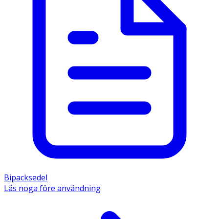
Bipacksedel
Läs noga före användning