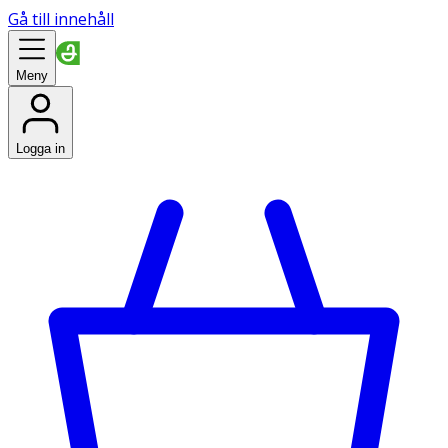
Gå till innehåll
Meny
Logga in