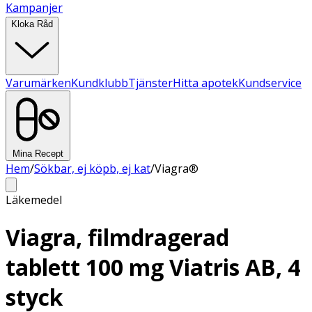
Kampanjer
Kloka Råd
Varumärken
Kundklubb
Tjänster
Hitta apotek
Kundservice
Mina Recept
Hem
/
Sökbar, ej köpb, ej kat
/
Viagra®
Läkemedel
Viagra, filmdragerad
tablett 100 mg Viatris AB, 4
styck