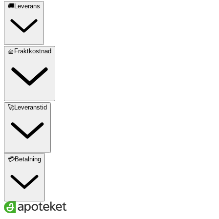
🚚Leverans
🧺Fraktkostnad
🚀Leveranstid
💳Betalning