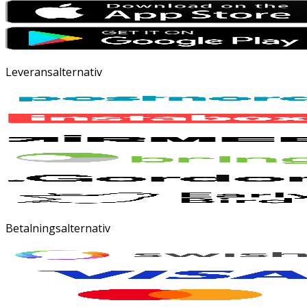
Leveransalternativ
Betalningsalternativ