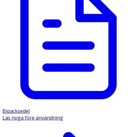
Bipacksedel
Läs noga före användning