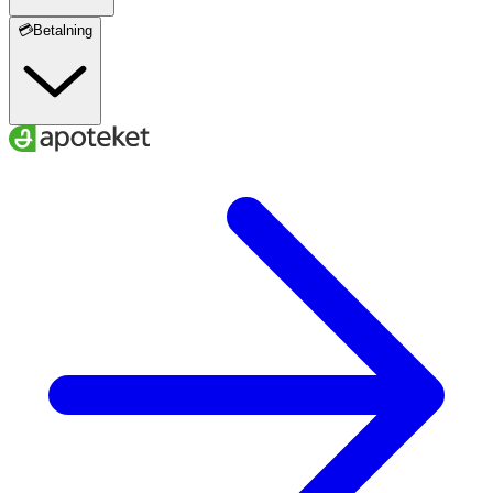
💳Betalning