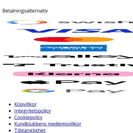
Betalningsalternativ
Köpvillkor
Integritetspolicy
Cookiepolicy
Kundklubbens medlemsvillkor
Tillgänglighet