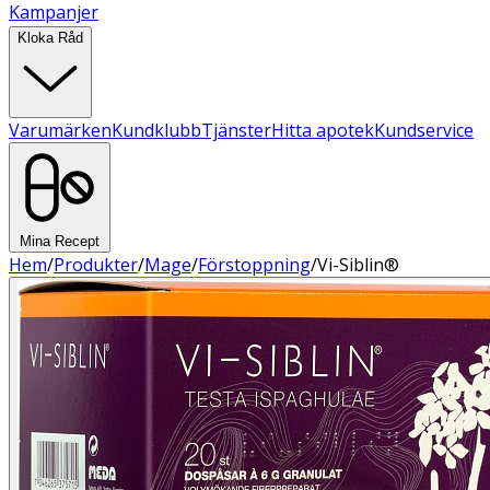
Kampanjer
Kloka Råd
Varumärken
Kundklubb
Tjänster
Hitta apotek
Kundservice
Mina Recept
Hem
/
Produkter
/
Mage
/
Förstoppning
/
Vi-Siblin®