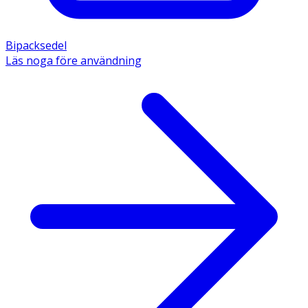
Bipacksedel
Läs noga före användning