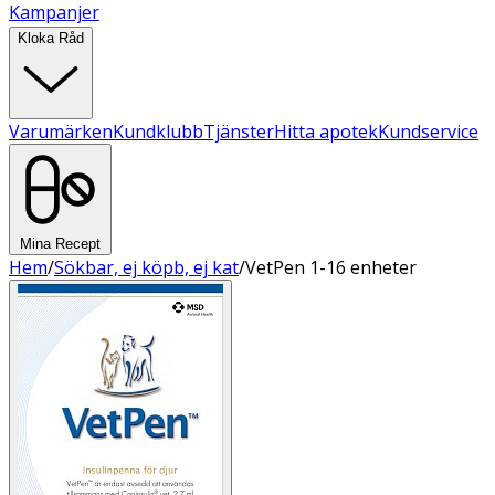
Kampanjer
Kloka Råd
Varumärken
Kundklubb
Tjänster
Hitta apotek
Kundservice
Mina Recept
Hem
/
Sökbar, ej köpb, ej kat
/
VetPen 1-16 enheter