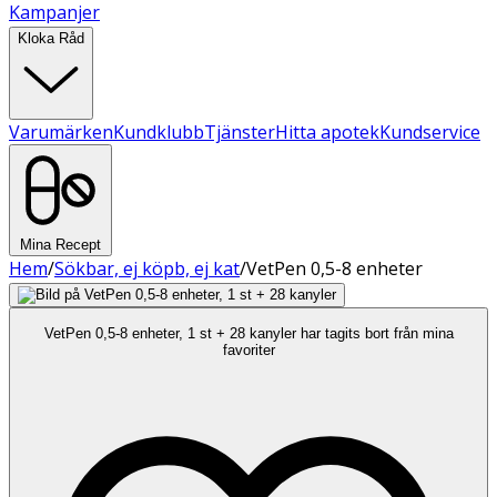
Kampanjer
Kloka Råd
Varumärken
Kundklubb
Tjänster
Hitta apotek
Kundservice
Mina Recept
Hem
/
Sökbar, ej köpb, ej kat
/
VetPen 0,5-8 enheter
VetPen 0,5-8 enheter, 1 st + 28 kanyler har tagits bort från mina
favoriter