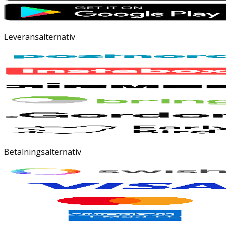
Leveransalternativ
Betalningsalternativ