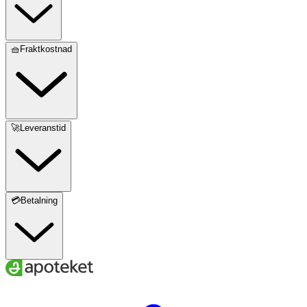
🧺Fraktkostnad
🚀Leveranstid
💳Betalning