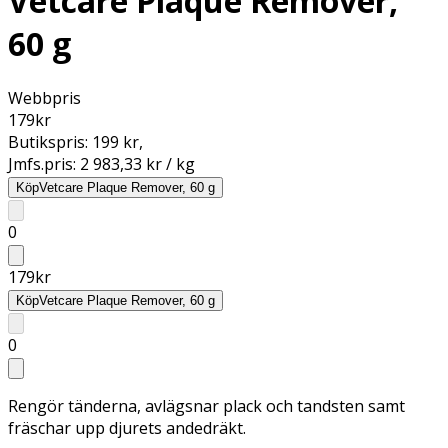
Vetcare Plaque Remover,
60 g
Webbpris
179
kr
Butikspris:
199 kr
,
Jmfs.pris:
2 983,33 kr / kg
Köp
Vetcare Plaque Remover, 60 g
0
179
kr
Köp
Vetcare Plaque Remover, 60 g
0
Rengör tänderna, avlägsnar plack och tandsten samt
fräschar upp djurets andedräkt.