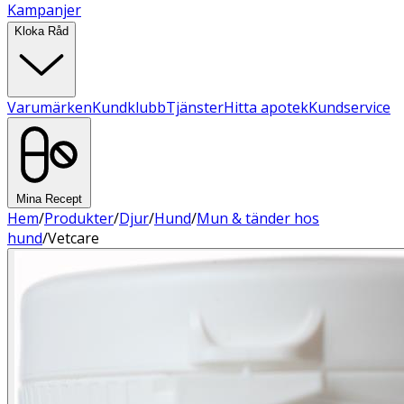
Kampanjer
Kloka Råd
Varumärken
Kundklubb
Tjänster
Hitta apotek
Kundservice
Mina Recept
Hem
/
Produkter
/
Djur
/
Hund
/
Mun & tänder hos
hund
/
Vetcare