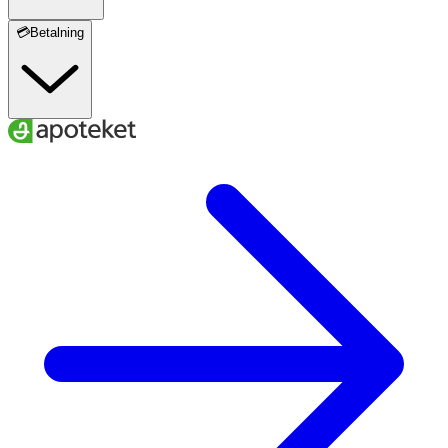
💳Betalning