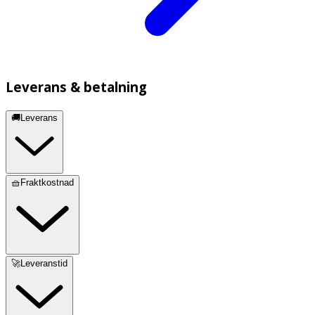
Leverans & betalning
🚚Leverans
🧺Fraktkostnad
🚀Leveranstid