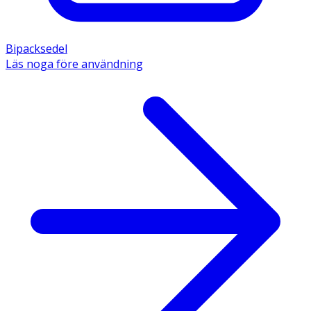
Bipacksedel
Läs noga före användning