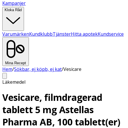
Kampanjer
Kloka Råd
Varumärken
Kundklubb
Tjänster
Hitta apotek
Kundservice
Mina Recept
Hem
/
Sökbar, ej köpb, ej kat
/
Vesicare
Läkemedel
Vesicare, filmdragerad
tablett 5 mg Astellas
Pharma AB, 100 tablett(er)