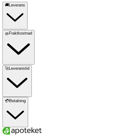
🚚Leverans
🧺Fraktkostnad
🚀Leveranstid
💳Betalning