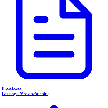
Bipacksedel
Läs noga före användning