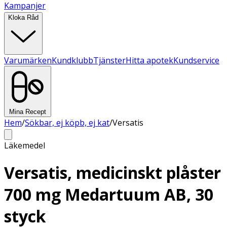
Kampanjer
Kloka Råd
Varumärken
Kundklubb
Tjänster
Hitta apotek
Kundservice
Mina Recept
Hem
/
Sökbar, ej köpb, ej kat
/
Versatis
Läkemedel
Versatis, medicinskt plåster
700 mg Medartuum AB, 30
styck