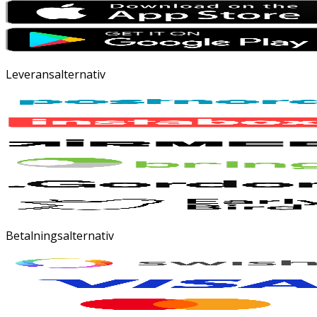
Leveransalternativ
Betalningsalternativ