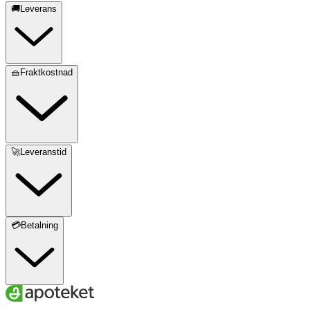
🚚Leverans
🧺Fraktkostnad
🚀Leveranstid
💳Betalning