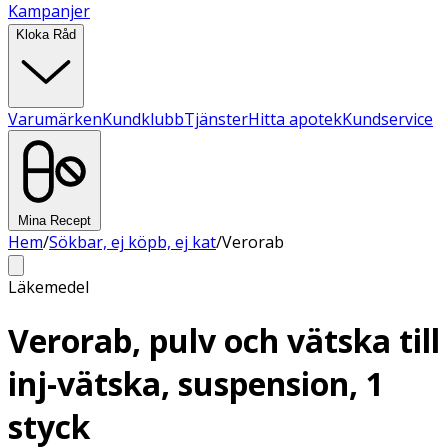
Kampanjer
Kloka Råd
Varumärken
Kundklubb
Tjänster
Hitta apotek
Kundservice
Mina Recept
Hem
/
Sökbar, ej köpb, ej kat
/
Verorab
Läkemedel
Verorab, pulv och vätska till
inj-vätska, suspension, 1
styck