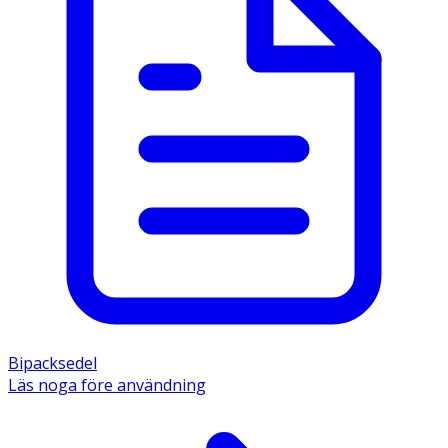
Bipacksedel
Läs noga före användning