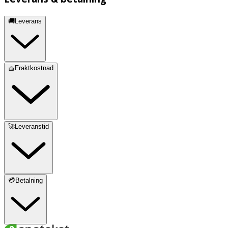
🚚Leverans
🧺Fraktkostnad
🚀Leveranstid
💳Betalning