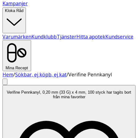
Kampanjer
Kloka Råd
Varumärken
Kundklubb
Tjänster
Hitta apotek
Kundservice
Mina Recept
Hem
/
Sökbar, ej köpb, ej kat
/
Verifine Pennkanyl
Verifine Pennkanyl, 0,20 mm (33 G) x 4 mm, 100 styck har tagits bort
från mina favoriter