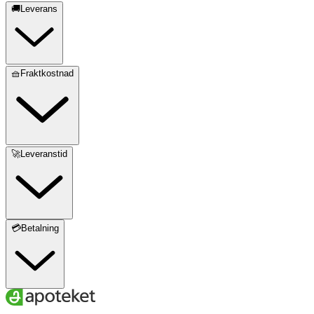
🚚Leverans
🧺Fraktkostnad
🚀Leveranstid
💳Betalning