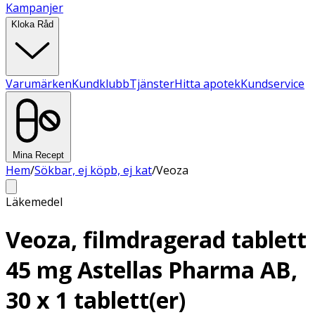
Kampanjer
Kloka Råd
Varumärken
Kundklubb
Tjänster
Hitta apotek
Kundservice
Mina Recept
Hem
/
Sökbar, ej köpb, ej kat
/
Veoza
Läkemedel
Veoza, filmdragerad tablett
45 mg Astellas Pharma AB,
30 x 1 tablett(er)