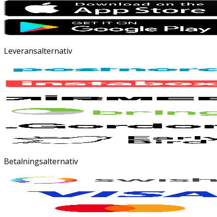
Leveransalternativ
Betalningsalternativ