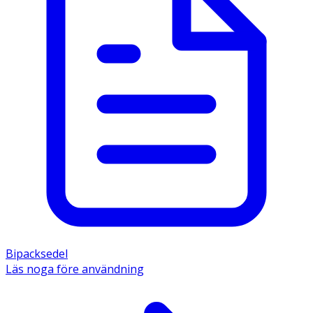
Bipacksedel
Läs noga före användning