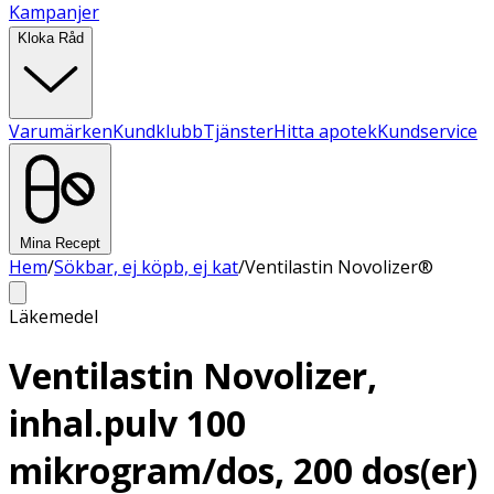
Kampanjer
Kloka Råd
Varumärken
Kundklubb
Tjänster
Hitta apotek
Kundservice
Mina Recept
Hem
/
Sökbar, ej köpb, ej kat
/
Ventilastin Novolizer®
Läkemedel
Ventilastin Novolizer,
inhal.pulv 100
mikrogram/dos, 200 dos(er)