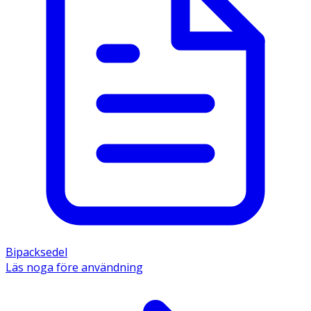
Bipacksedel
Läs noga före användning