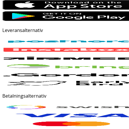
Leveransalternativ
Betalningsalternativ