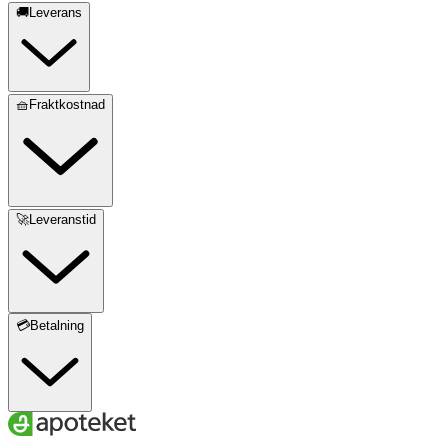
🚚Leverans
🧺Fraktkostnad
🚀Leveranstid
💳Betalning