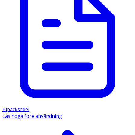
Bipacksedel
Läs noga före användning