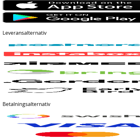
Leveransalternativ
Betalningsalternativ