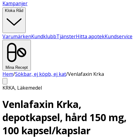
Kampanjer
Kloka Råd
Varumärken
Kundklubb
Tjänster
Hitta apotek
Kundservice
Mina Recept
Hem
/
Sökbar, ej köpb, ej kat
/
Venlafaxin Krka
KRKA
,
Läkemedel
Venlafaxin Krka,
depotkapsel, hård 150 mg,
100 kapsel/kapslar