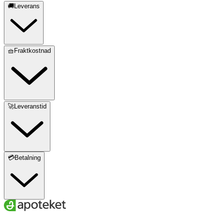
🚚Leverans
🧺Fraktkostnad
🚀Leveranstid
💳Betalning