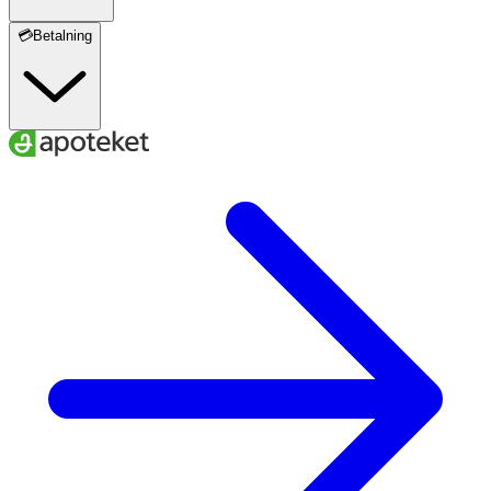
💳Betalning