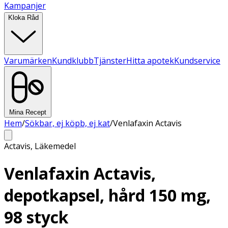
Kampanjer
Kloka Råd
Varumärken
Kundklubb
Tjänster
Hitta apotek
Kundservice
Mina Recept
Hem
/
Sökbar, ej köpb, ej kat
/
Venlafaxin Actavis
Actavis
,
Läkemedel
Venlafaxin Actavis,
depotkapsel, hård 150 mg,
98 styck