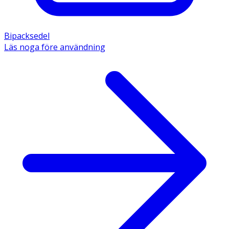
Bipacksedel
Läs noga före användning