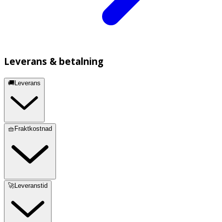
Leverans & betalning
🚚Leverans
🧺Fraktkostnad
🚀Leveranstid