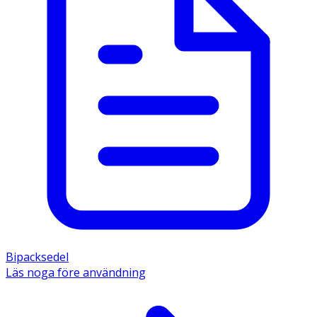
Bipacksedel
Läs noga före användning