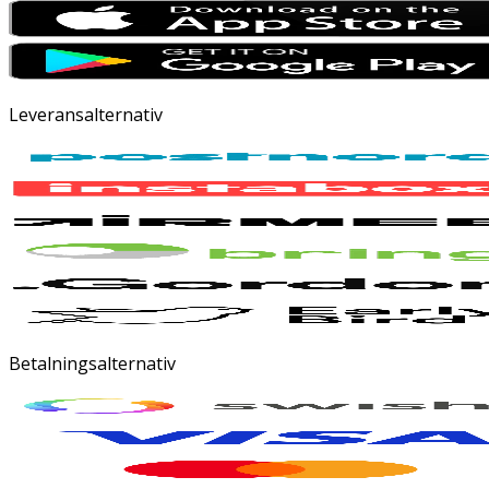
Leveransalternativ
Betalningsalternativ