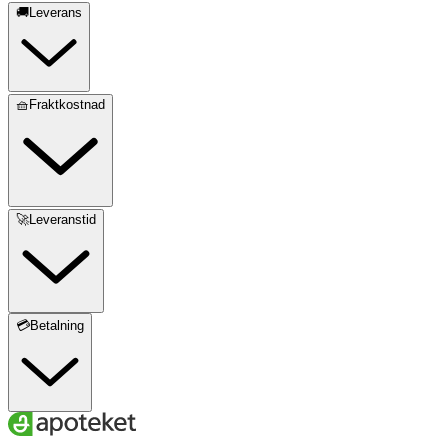
🚚Leverans
🧺Fraktkostnad
🚀Leveranstid
💳Betalning