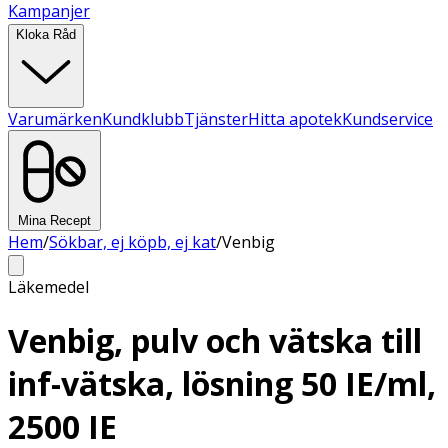
Kampanjer
Kloka Råd
Varumärken
Kundklubb
Tjänster
Hitta apotek
Kundservice
Mina Recept
Hem
/
Sökbar, ej köpb, ej kat
/
Venbig
Läkemedel
Venbig, pulv och vätska till
inf-vätska, lösning 50 IE/ml,
2500 IE