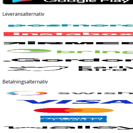
Leveransalternativ
Betalningsalternativ