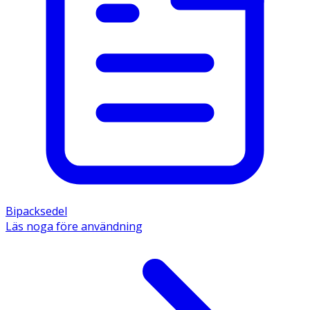
Bipacksedel
Läs noga före användning