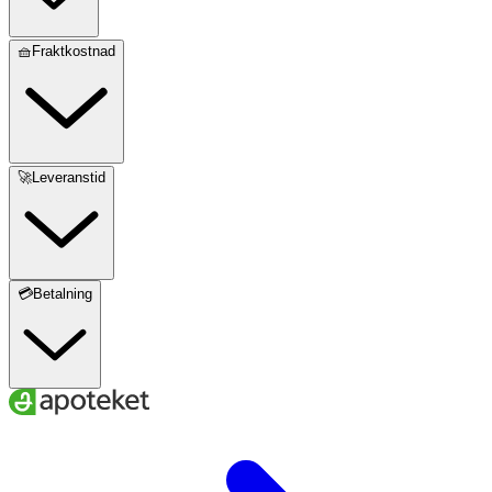
🧺Fraktkostnad
🚀Leveranstid
💳Betalning