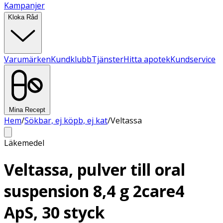
Kampanjer
Kloka Råd
Varumärken
Kundklubb
Tjänster
Hitta apotek
Kundservice
Mina Recept
Hem
/
Sökbar, ej köpb, ej kat
/
Veltassa
Läkemedel
Veltassa, pulver till oral
suspension 8,4 g 2care4
ApS, 30 styck